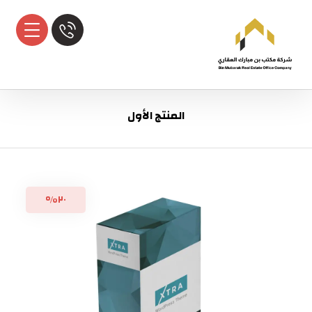
المنتج الأول
٢٠%