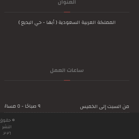
العنوان
المملكة العربية السعودية ( أبها - حي البديع )
ساعات العمل
٩ صباحًا - ٥ مساءً
من السبت إلى الخميس
© حقوق
النشر
٢٠٢٦.