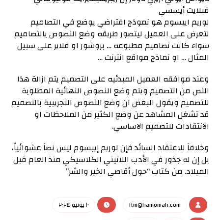
فيلايت أيسسي
لوريم ايبسوم هو نموذج افتراضي يوضع في التصاميم
لتعرض على العميل ليتصور طريقه وضع النصوص بالتصاميم
سواء كانت تصاميم مطبوعه … بروشور او فلاير على سبيل
المثال … او نماذج مواقع انترنت …
وعند موافقه العميل المبدئيه على التصميم يتم ازالة هذا
النص من التصميم ويتم وضع النصوص النهائية المطلوبة
للتصميم ويقول البعض ان وضع النصوص التجريبية بالتصميم
قد تشغل المشاهد عن وضع الكثير من الملاحظات او
الانتقادات للتصميم الاساسي.
وخلافاَ للاعتقاد السائد فإن لوريم إيبسوم ليس نصاَ عشوائياً،
بل إن له جذور في الأدب اللاتيني الكلاسيكي منذ العام قبل
الميلاد. من كتاب “حول أقاصي الخير والشر”
Itm@hamomah.com
١٠ يونيو ٢٠٢٤