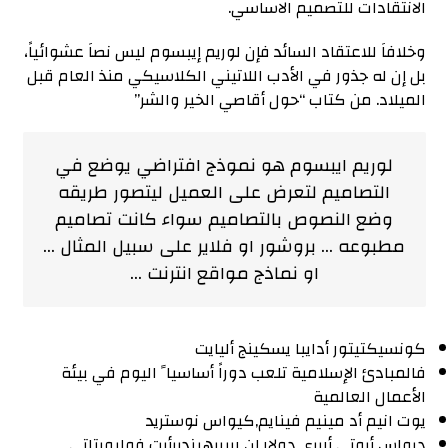
الانتقادات للتصميم الاساسي.
وخلافاَ للاعتقاد السائد فإن لوريم إيبسوم ليس نصاَ عشوائياً،
بل إن له جذور في الأدب اللاتيني الكلاسيكي منذ العام قبل
الميلاد. من كتاب “حول أقاصي الخير والشر”
لوريم ايبسوم هو نموذج افتراضي يوضع في
التصاميم لتعرض على العميل ليتصور طريقه
وضع النصوص بالتصاميم سواء كانت تصاميم
مطبوعه … بروشور او فلاير على سبيل المثال …
او نماذج مواقع انترنت …
كونسيكتيتور أدايبا يسكينج أليايت
فالمبادئ الإسلامية تلعب دوراً أساسيا ً اليوم في بيئة
الأعمال العالمية
يوت انيم أد مينيم فينايم,كيواس نوستريد
ديواس أيوتي أريري دولار إن ريبريهينديرأيت فوليوبتاتي