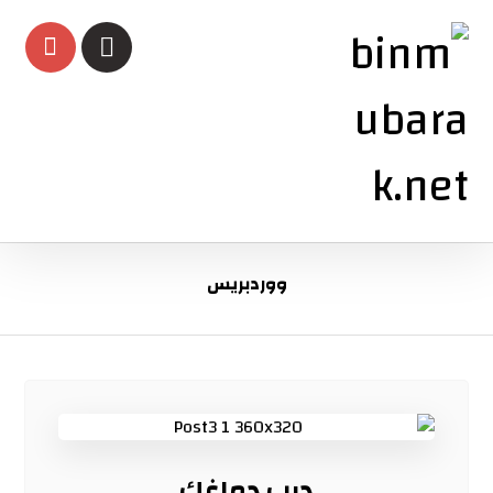
ووردبريس
درب دماغك